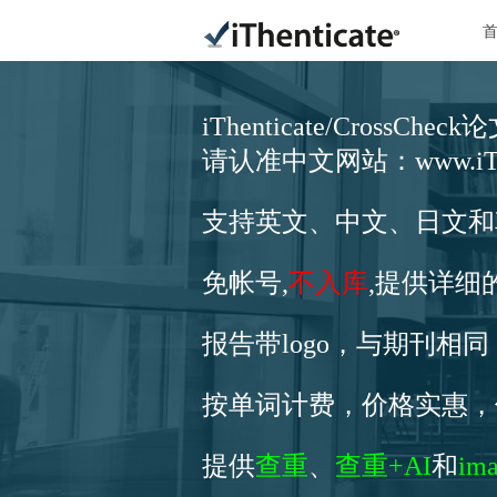
iThenticate/CrossCh
请认准中文网站：www.iThent
支持英文、中文、日文和
免帐号,
不入库
,提供详细
报告带logo，与期刊相
按单词计费，价格实惠，
提供
查重
、
查重+AI
和
im