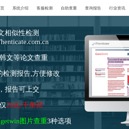
首页
系统介绍
客服检测
自助查重
查询报告
行业资讯
eck论文相似性检测
icate.com.cn
韩文等论文查重
的检测报告,方便修改
同，报告可上交
仅
20元/千单词
agetwin图片查重
3种选项