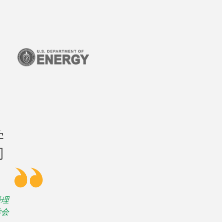
学
们
辑经理
学会